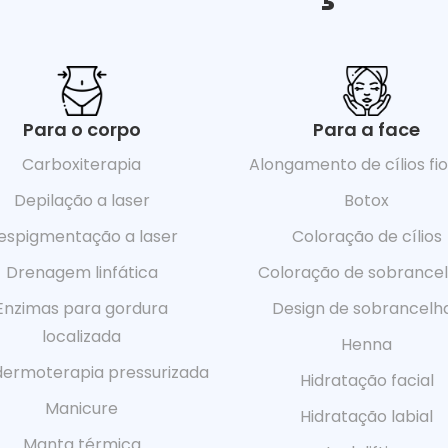
Para o corpo
Para a face
Carboxiterapia
Alongamento de cílios fio 
Depilação a laser
Botox
espigmentação a laser
Coloração de cílios
Drenagem linfática
Coloração de sobrance
Enzimas para gordura
Design de sobrancelh
localizada
Henna
dermoterapia pressurizada
Hidratação facial
Manicure
Hidratação labial
Manta térmica