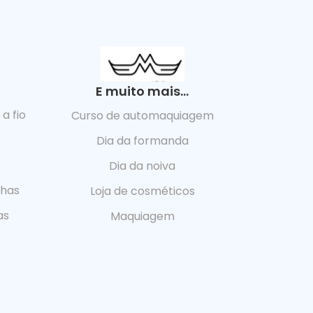
E muito mais...
a fio
Curso de automaquiagem
Dia da formanda
Dia da noiva
lhas
Loja de cosméticos
as
Maquiagem