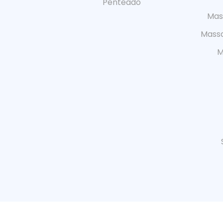
Penteado
Mas
Mass
M